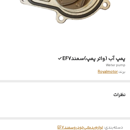
پمپ آب (واتر پمپ)سمندEF7✓
Water pump
برند:
Royalmotor
نظرات
دسته‌بندی
:
لوازم‌یدکی‌خودرو‌سمندEF7