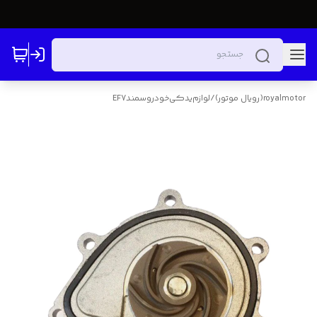
royalmotor(رویال موتور)
/
لوازم‌یدکی‌خودرو‌سمندEF7