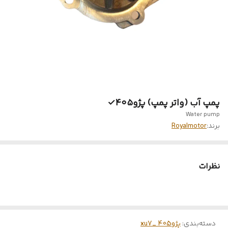
پمپ آب (واتر‌ پمپ) پژو۴۰۵✓
Water pump
برند:
Royalmotor
نظرات
دسته‌بندی
:
پژو405 _xu7