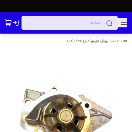
royalmotor(رویال موتور)
/
پژو405 _xu7