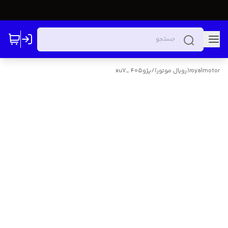
royalmotor(رویال موتور)
/
پژو405 _xu7