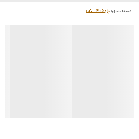
دسته‌بندی
:
پژو405 _xu7