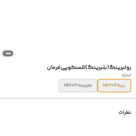
رولبرینگ(بلبرینگ)تلسکوپی‌فرمان
اندازه
بزرگHK3016
کوچکHK2022
نظرات