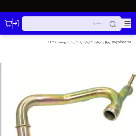
royalmotor(رویال موتور)
/
لوازم‌یدکی‌خودرو‌سمندEF7