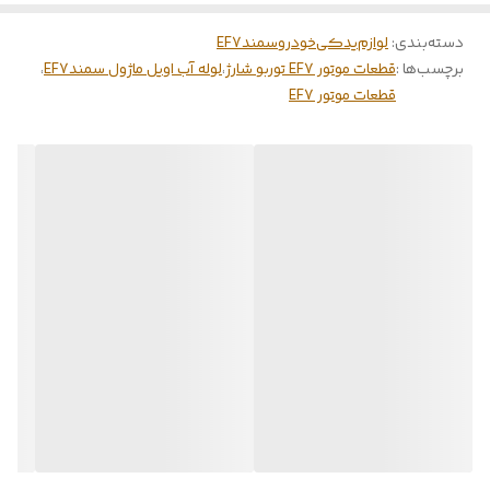
دسته‌بندی
:
لوازم‌یدکی‌خودرو‌سمندEF7
برچسب‌ها :
قطعات موتور EF7 توربو شارژ
،
لوله آب اویل ماژول سمندEF7
،
قطعات موتور EF7