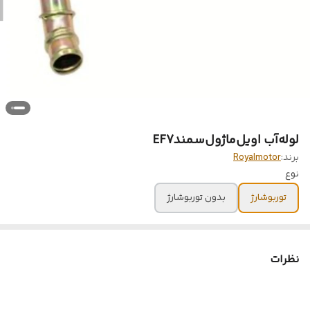
لوله‌آب اویل‌ماژول‌سمندEF7
برند:
Royalmotor
نوع
توربوشارژ
بدون توربوشارژ
نظرات