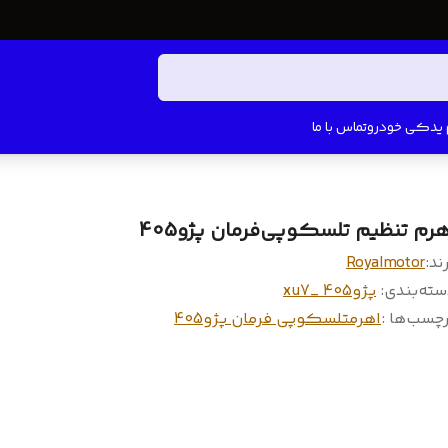
م یدکی خودرو
تماس با ما
هرم تنظیم تلسکوپی‌فرمان پژو405
ند:
Royalmotor
سته‌بندی
:
پژو405 _xu7
چسب‌ها :
اهرمتلسکوپی فرمان پژو405