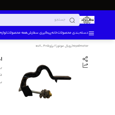
دسته‌بندی محصولات
خانه
پیگیری سفارش
همه محصولات
لواز
royalmotor(رویال موتور)
/
پژو405 _xu7
ا
بر
د
بر