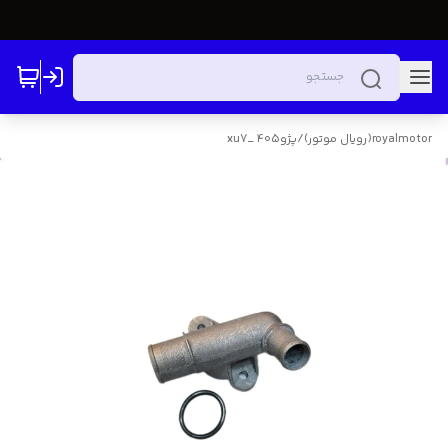
royalmotor(رویال موتور)
/
پژو405 _xu7