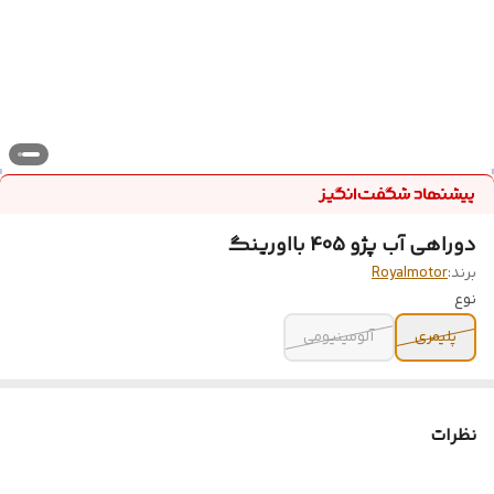
دوراهی آب پژو 405 بااورینگ
برند:
Royalmotor
نوع
پلیمری
آلومینیومی
نظرات