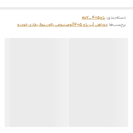
دسته‌بندی
:
پژو405 _xu7
برچسب‌ها :
دوراهی آب پژو 405آلومینیومی بااورینگ
،
بخاری خودرو