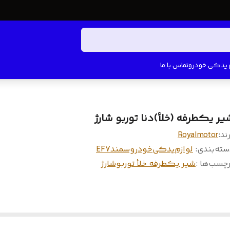
م یدکی خودرو
تماس با ما
یر یکطرفه (خلأ)دنا توربو شارژ
ند:
Royalmotor
سته‌بندی
:
لوازم‌یدکی‌خودرو‌سمندEF7
چسب‌ها :
شیر یکطرفه خلأ توربوشارژ