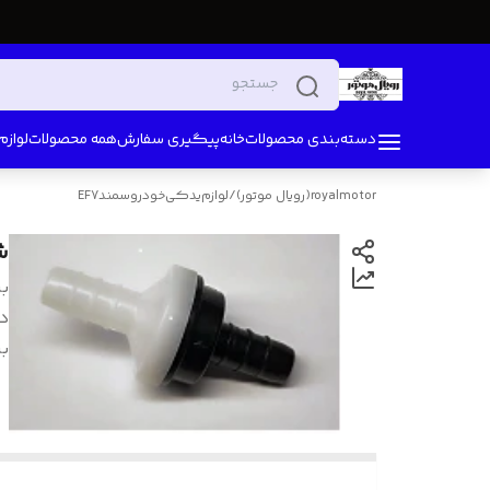
دسته‌بندی محصولات
خانه
پیگیری سفارش
همه محصولات
لواز
royalmotor(رویال موتور)
/
لوازم‌یدکی‌خودرو‌سمندEF7
ش
بر
د
بر