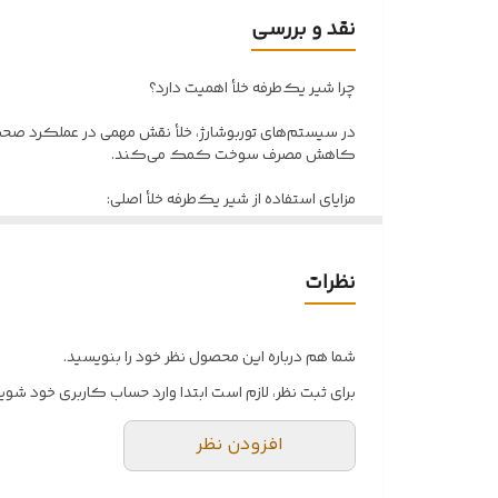
نقد و بررسی
چرا شیر یک‌طرفه خلأ اهمیت دارد؟
در سیستم‌های توربوشارژ، خلأ نقش مهمی در عملکرد صحیح ت
کاهش مصرف سوخت کمک می‌کند.
مزایای استفاده از شیر یک‌طرفه خلأ اصلی:
حفظ خلأ پایدار: با جلوگیری از نشت گازها، خلأ موتور در س
نظرات
افزایش عمر توربو: با کاهش فشارهای ناگهانی، عمر مفید تور
کاهش مصرف سوخت: با بهینه‌سازی عملکرد موتور، مصر
شما هم درباره این محصول نظر خود را بنویسید.
عملکرد بهتر موتور: با حفظ خلأ مناسب، موتور عملکردی ر
برای ثبت نظر، لازم است ابتدا وارد حساب کاربری خود شوید
افزودن نظر
علائم خرابی شیر یک‌طرفه خلأ:
کاهش شتاب و قدرت موتور