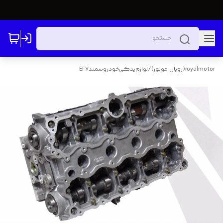
royalmotor(رویال موتور)
/
لوازم‌یدکی‌خودرو‌سمندEF7