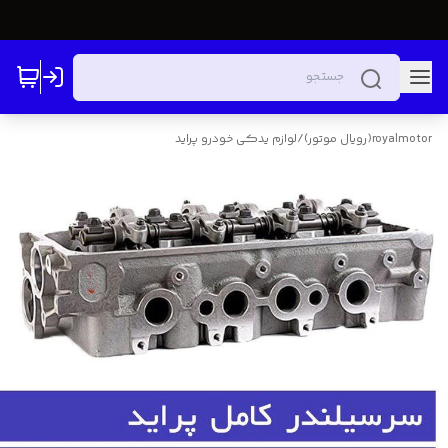
royalmotor(رویال موتور)
/
لوازم یدکی خودرو پراید