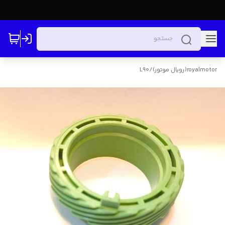
royalmotor(رویال موتور)
/
L90