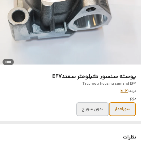
پوسته سنسور کیلومتر سمندEF7
Tacometr housing samand EF7
برند:
ETP
نوع
سوراخدار
بدون سوراخ
نظرات