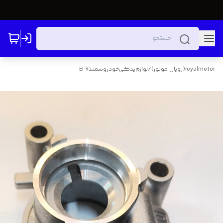
royalmotor(رویال موتور)
/
لوازم‌یدکی‌خودرو‌سمندEF7