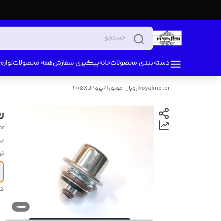
دسته‌بندی محصولات
خانه
پیگیری سفارش
همه محصولات
لواز
royalmotor(رویال موتور)
/
پژو405XUP
ر
or
بر
ن
د