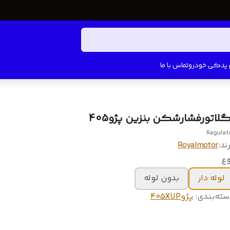
م یدکی خودرو
تماس با ما
گلاتورفشارشکن بنزین پژو405
Regulat
ند:
Royalmotor
وع
لوله دار
بدون لوله
سته‌بندی
:
پژو405XUP