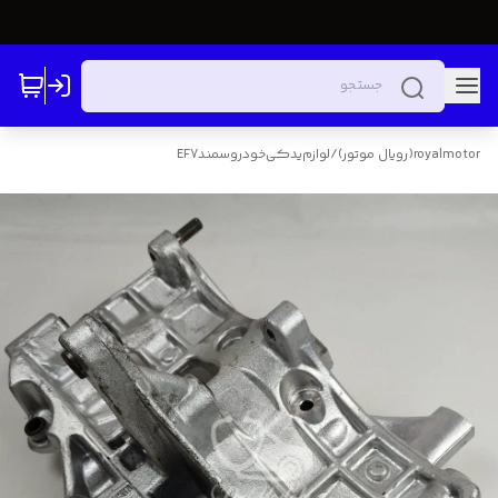
royalmotor(رویال موتور)
/
لوازم‌یدکی‌خودرو‌سمندEF7