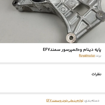
پایه دینام وکمپرسور سمندEF7
برند:
Royalmotor
نظرات
دسته‌بندی
:
لوازم‌یدکی‌خودرو‌سمندEF7