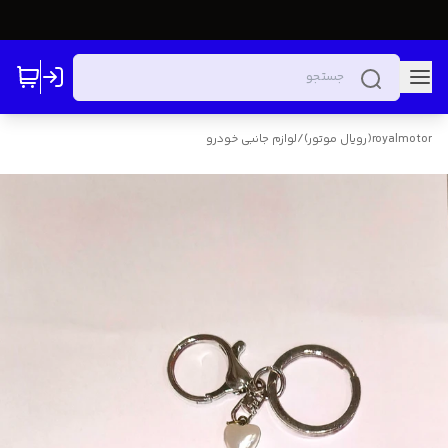
royalmotor(رویال موتور)
/
لوازم جانبی خودرو