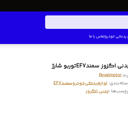
م یدکی خودرو
تماس با ما
نی اگزوز سمندEF7توربو شارژ
ند:
Royalmotor
سته‌بندی
:
لوازم‌یدکی‌خودرو‌سمندEF7
چسب‌ها :
چدنی اگزوز