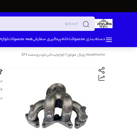
دسته‌بندی محصولات
خانه
پیگیری سفارش
همه محصولات
لواز
royalmotor(رویال موتور)
/
لوازم‌یدکی‌خودرو‌سمندEF7
چد
بر
د
بر