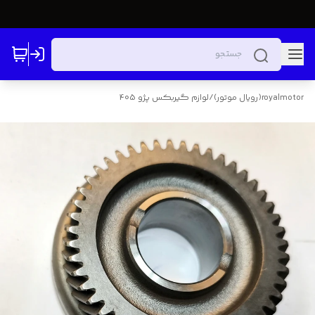
royalmotor(رویال موتور)
/
لوازم گیربکس پژو 405