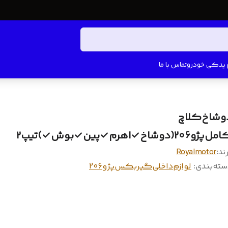
م یدکی خودرو
تماس با ما
وشاخ‌کلاچ
‌پژو206(دوشاخ✓اهرم✓پین✓بوش✓)تیپ۲
ند:
Royalmotor
سته‌بندی
:
لوازم‌‌داخلی‌گیربکس‌پژو206