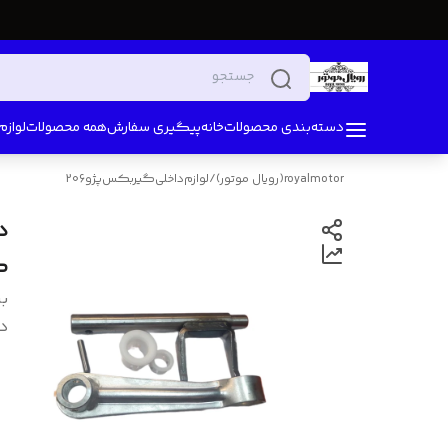
دسته‌بندی محصولات
خانه
پیگیری سفارش
همه محصولات
لواز
royalmotor(رویال موتور)
/
لوازم‌‌داخلی‌گیربکس‌پژو206
د
کامل
بر
د