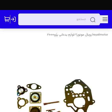
royalmotor(رویال موتور)
/
لوازم یدکی پژو۲۰۰۰