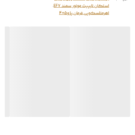
استکان تایپیت موتور سمند EF7
،
اهرمتلسکوپی فرمان پژو405