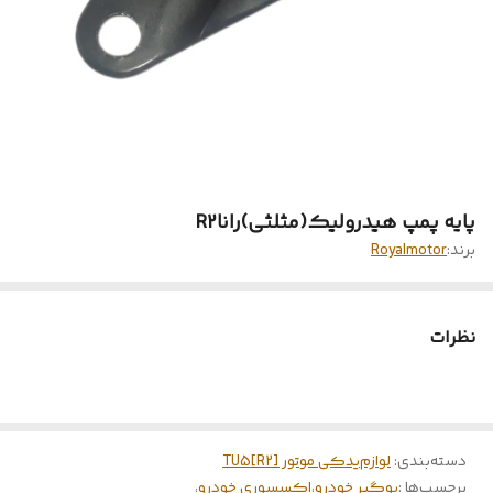
پایه پمپ هیدرولیک(مثلثی)راناR2
برند:
Royalmotor
نظرات
دسته‌بندی
:
لوازم‌یدکی موتور TU5[R2]
برچسب‌ها :
بوگیر خودرو
،
اکسسوری خودرو
،