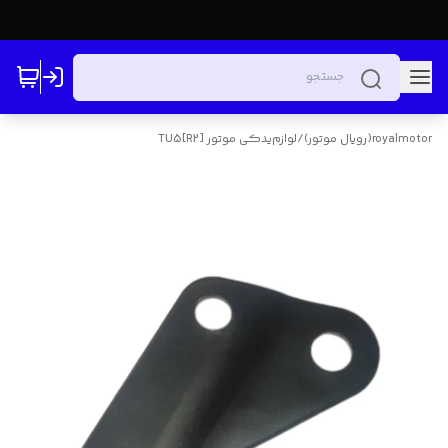
royalmotor(رویال موتور)
/
لوازم‌یدکی موتور TU5[R2]