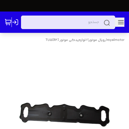
royalmotor(رویال موتور)
/
لوازم‌یدکی موتور TU5[R2]