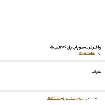
واشر‌درب‌سوپاپ‌پژو206تیپ5
برند:
Royalmotor
نظرات
دسته‌بندی
:
لوازم‌یدکی موتور TU5[R2]