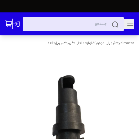
royalmotor(رویال موتور)
/
لوازم‌‌داخلی‌گیربکس‌پژو206