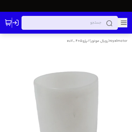
royalmotor(رویال موتور)
/
پژو405 _xu7