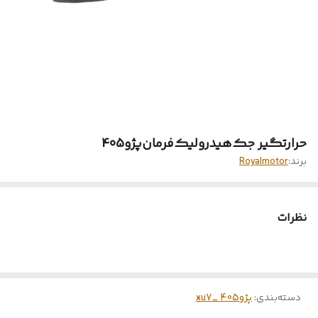
حرارتگیر جک‌هیدرولیک‌فرمان‌پژو405
برند:
Royalmotor
نظرات
دسته‌بندی
:
پژو405 _xu7