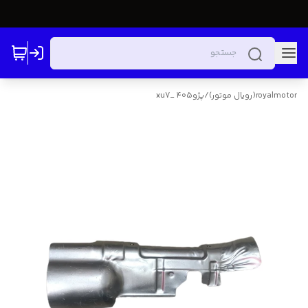
royalmotor(رویال موتور)
/
پژو405 _xu7