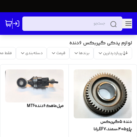
لوازم یدکی گیربکس ۶دنده
پربازدیدترین
برندها
قیمت
دسته‌بندی
فقط مح
میل‌ماهک‌۶دندهMT6
دنده ۵گیربکس
پژو۴۰۵،سمند،EF7,رانا