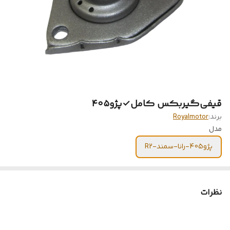
قیفی‌گیربکس‌ کامل✓پژو۴۰۵
برند:
Royalmotor
مدل
پژو405-رانا-سمند-R2
نظرات