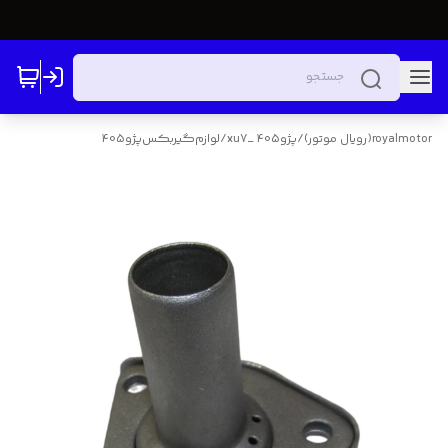
royalmotor(رویال موتور)
/
پژو405 _xu7
/
لوازم‌گیربکس‌پژو405