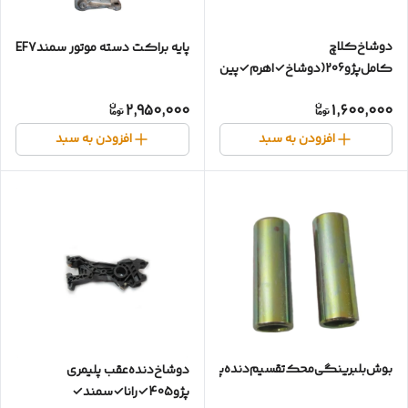
دوشاخ‌کلاچ
پایه براکت دسته موتور سمندEF7
کامل‌پژو206(دوشاخ✓اهرم✓پین✓بوش✓)تیپ۲
2,950,000
1,600,000
افزودن به سبد
افزودن به سبد
بوش‌بلبرینگی‌محک‌تقسیم‌دنده‌پژو۴۰۵✓
دوشاخ‌دنده‌عقب‌ پلیمری
پژو405✓رانا✓سمند✓