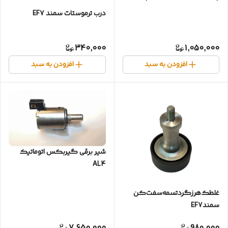
درب ترموستات سمند EF7
340,000
1,050,000
افزودن به سبد
افزودن به سبد
شیر برقی گیربکس اتوماتیک
AL4
غلطک‌هرزگرد‌تسمه‌سفت‌کن‌
سمندEF7