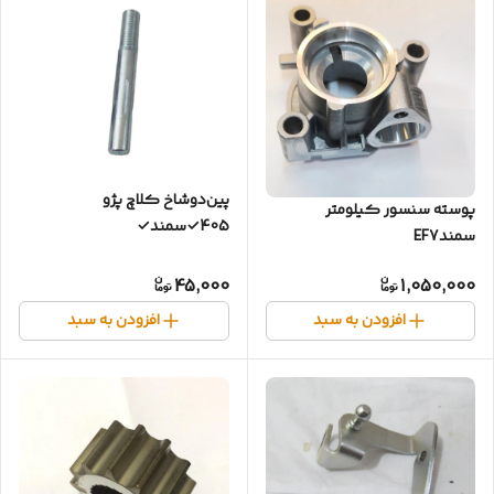
پین‌دوشاخ کلاچ پژو
پوسته سنسور کیلومتر
405✓سمند✓
سمندEF7
45,000
1,050,000
افزودن به سبد
افزودن به سبد