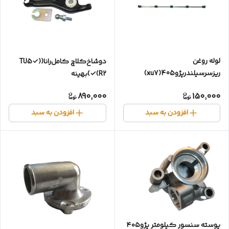
لوله روغن
دوشاخ‌کلاچ کامل‌رانا(TU5✓)
ریزسرسیلندرپژو405(xu7)
(R2✓)بهینه
890,000
150,000
افزودن به سبد
افزودن به سبد
پوسته سنسور کیلومتر پژو۴۰۵