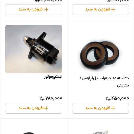
7,650,000
980,000
افزودن به سبد
افزودن به سبد
استپرموتور
کاسه‌نمد دیفرانسیل(پلوس)
کربنی‌
پژو۴۰۵✓206✓سمند✓زانتیا✓
780,000
450,000
افزودن به سبد
افزودن به سبد