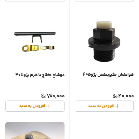
هواکش گیربکس پژو405
دوشاخ کلاچ بااهرم‌ پژو۴۰۵
780,000
40,000
افزودن به سبد
افزودن به سبد