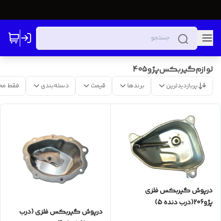
لوازم‌گیربکس‌پژو405
پربازدیدترین
برندها
قیمت
دسته‌بندی
فقط مح
درپوش گیربکس فلزی
پژو206(درب دنده 5)
درپوش گیربکس فلزی (درب