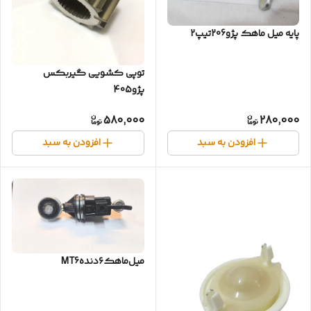
پایه میل ماهک پژو206تیپ2
توپی کشویی گیربکس
پژو405
580,000
280,000
افزودن به سبد
افزودن به سبد
میل‌ماهک‌۶دندهMT6