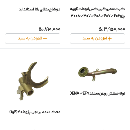
کیت‌تعمیر‌گیربکس‌اتومات(اورهال)
دوشاخ‌کلاچ رانا استاندارد
پژو۲۰۶✓۲۰۷✓۲۰۸✓۳۰۷✓۳۰۰۸✓AL4✓megan✓
890,000
3,950,000
افزودن به سبد
افزودن به سبد
لوله‌مکش‌روغن‌سمندDENA✓EF7✓بااورینگ
محک دنده برنجی پژو۴۰۵(۲و۱)