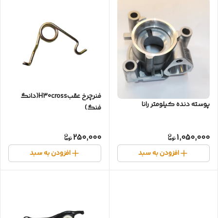
فنر‌چرخ عقب‌H30cross(دانگ
پوسته دنده کیلومتر رانا
فنگ)
250,000
1,050,000
افزودن به سبد
افزودن به سبد