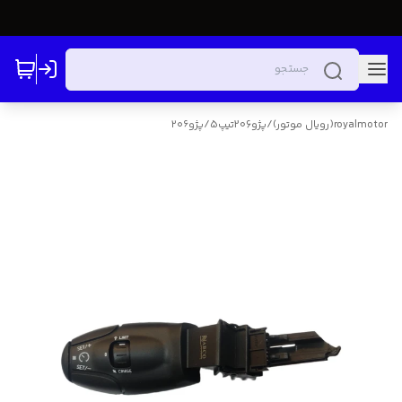
royalmotor(رویال موتور)
/
پژو206تیپ5
/
پژو۲۰۶