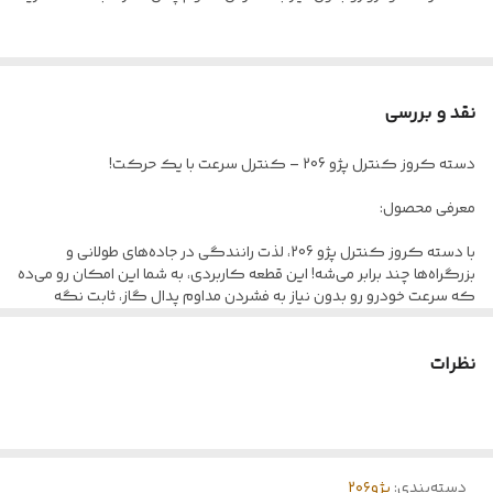
نقد و بررسی
دسته کروز کنترل پژو 206 – کنترل سرعت با یک حرکت!
معرفی محصول:
با دسته کروز کنترل پژو 206، لذت رانندگی در جاده‌های طولانی و
بزرگراه‌ها چند برابر می‌شه! این قطعه کاربردی، به شما این امکان رو می‌ده
که سرعت خودرو رو بدون نیاز به فشردن مداوم پدال گاز، ثابت نگه
دارید. نتیجه؟ مصرف سوخت کمتر، رانندگی راحت‌تر، و کاهش خستگی
راننده.
نظرات
---
ویژگی‌های محصول:
دسته‌بندی
:
پژو۲۰۶