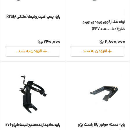
پایه پمپ هیدرولیک(مثلثی)راناR2
لوله فشارقوی ورودی توربو
شارژ(دنا-سمندEF7)
240,000
2,800,000
افزودن به سبد
افزودن به سبد
پایه دسته موتور بالا راست پژو
پایه‌نگهدارنده‌منبع‌انبساط‌پژو۲۰۶تیپ۲✓