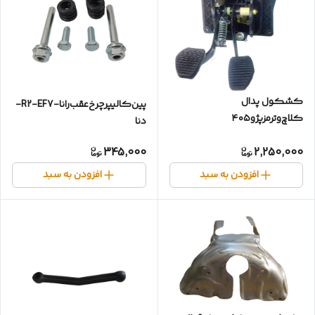
کشکول پدال
پین‌کالیپر‌چرخ‌عقب‌رانا-R2-EF7-
کلاچ‌وترمزپژو۴۰۵
دنا
345,000
2,250,000
افزودن به سبد
افزودن به سبد