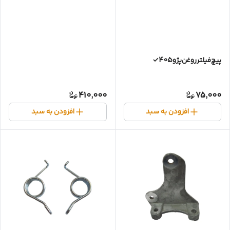
پیچ‌فیلتر‌روغن‌پژو405✓
410,000
75,000
افزودن به سبد
افزودن به سبد