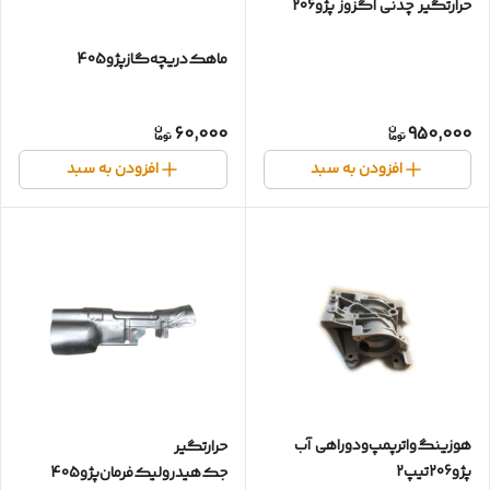
حرارتگیر چدنی اگزوز پژو206
ماهک‌دریچه‌گاز‌پژو405
60,000
950,000
افزودن به سبد
افزودن به سبد
هوزینگ‌واتر‌پمپ‌ودوراهی آب
حرارتگیر
پژو206تیپ2
جک‌هیدرولیک‌فرمان‌پژو405