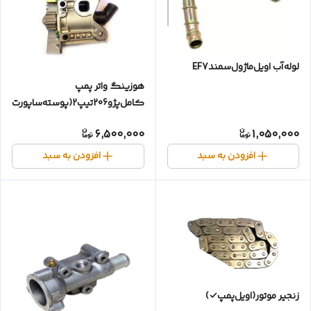
لوله‌آب اویل‌ماژول‌سمندEF7
هوزینگ واتر پمپ
کامل‌پژو206تیپ2(پوسته‌ساپورت✓واترپمپ✓سه‌راهی)
6,500,000
1,050,000
افزودن به سبد
افزودن به سبد
زنجیر موتور(اویل‌پمپ✓)