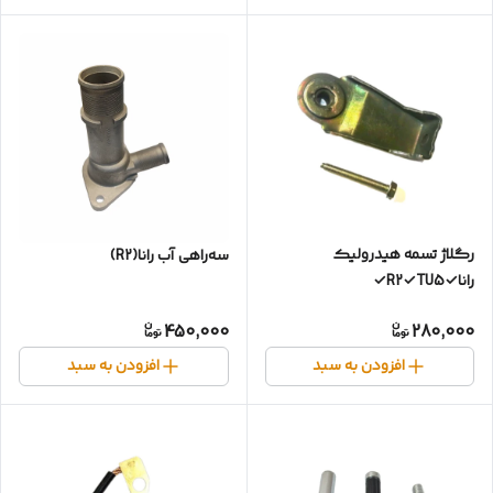
رگلاژ تسمه هیدرولیک
سه‌راهی آب رانا(R2)
رانا✓R2✓TU5✓
450,000
280,000
افزودن به سبد
افزودن به سبد