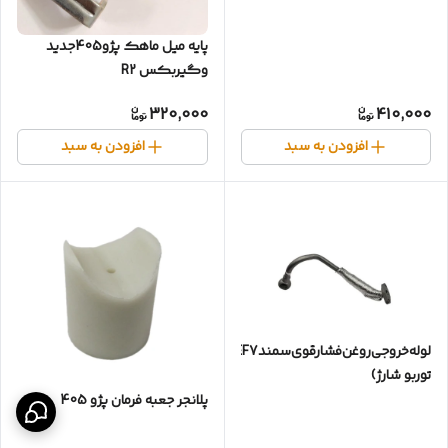
پایه میل ماهک پژو405جدید
وگیربکس R2
320,000
410,000
افزودن به سبد
افزودن به سبد
لوله‌خروجی‌روغن‌فشارقوی‌‌سمندEF7*دنا(
توربو شارژ)
پلانجر جعبه فرمان پژو 405