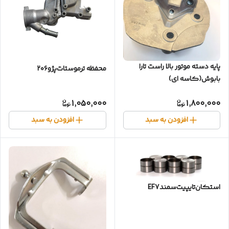
پایه دسته موتور بالا راست تارا
محفظه ترموستات‌پژو۲۰۶
بابوش(کاسه ای)
1,050,000
1,800,000
افزودن به سبد
افزودن به سبد
استکان‌تایپیت‌سمندEF7