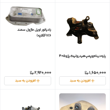
رادیاتور اویل ماژول سمند
EF7(۶لایه)
پایه‌دینام‌وپمپ‌هیدرولیک‌پژو405
2,920,000
1,650,000
افزودن به سبد
افزودن به سبد