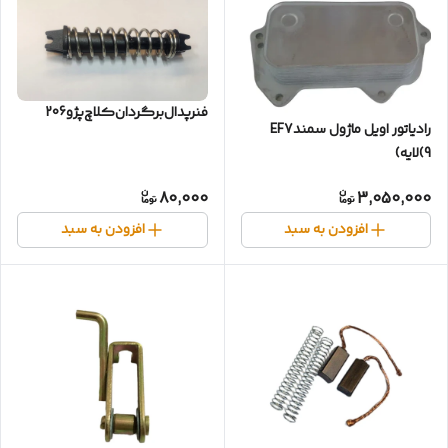
فنرپدال‌برگردان‌کلاچ‌پژو206
رادیاتور اویل ماژول سمندEF7
(9لایه)
80,000
3,050,000
افزودن به سبد
افزودن به سبد