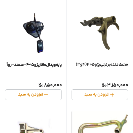
محک‌دنده‌برنجی‌پژو۴۰۵(۴و۳)
پایه‌وپدال‌گازپژو405-سمند-روآ
850,000
3,150,000
افزودن به سبد
افزودن به سبد