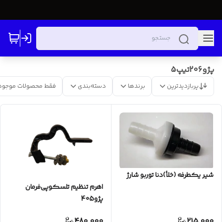
پژو206تیپ5
پربازدیدترین
برندها
دسته‌بندی
فقط محصولات موجود
شیر یکطرفه (خلأ)دنا توربو شارژ
اهرم تنظیم تلسکوپی‌فرمان
پژو405
480,000
215,000