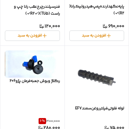
پایه‌نگهدارنده‌پمپ‌هیدرولیک‌رانا(TU5✓)
فنر‌سیلندر‌چرخ‌عقب‌ رانا چپ و
(R2✓)
راست (R2✓)(TU5✓)
120,000
690,000
افزودن به سبد
افزودن به سبد
رگلاژ وبوش جعبه‌فرمان پژو206
لوله فلوتی‌فیلترروغن‌سمندEF7
6
%
300,000
280,000
75,000