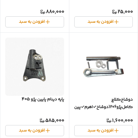
880,000
25,000
افزودن به سبد
افزودن به سبد
پایه دینام پایین پژو 405
دوشاخ‌کلاچ
کامل‌پژو206(دوشاخ✓اهرم✓پین✓بوش✓)تیپ۲
585,000
1,600,000
افزودن به سبد
افزودن به سبد