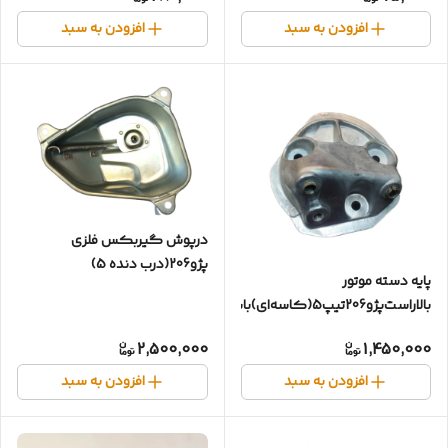
افزودن به سبد
افزودن به سبد
درپوش گیربکس فلزی
پژو206(درب دنده 5)
پایه دسته موتور
بالاراست‌پژو206تیپ5(کاسه‌ای)بابوش
2,500,000
1,450,000
افزودن به سبد
افزودن به سبد