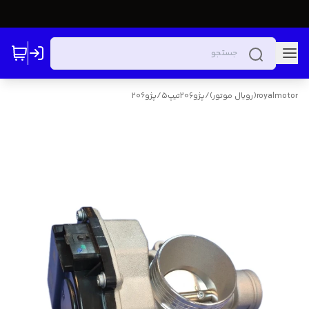
royalmotor(رویال موتور)
/
پژو206تیپ5
/
پژو۲۰۶