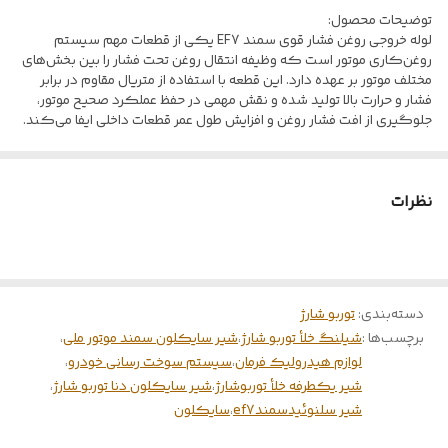
توضیحات محصول:
لوله خروجی روغن فشار قوی سمند EF7 یکی از قطعات مهم سیستم
روغن‌کاری موتور است که وظیفه انتقال روغن تحت فشار را بین بخش‌های
مختلف موتور بر عهده دارد. این قطعه با استفاده از متریال مقاوم در برابر
فشار و حرارت بالا تولید شده و نقش مهمی در حفظ عملکرد صحیح موتور،
جلوگیری از افت فشار روغن و افزایش طول عمر قطعات داخلی ایفا می‌کند.
مناسب برای خودرو سمند EF7
نظرات
مقاومت بالا در برابر فشار و دمای روغن موتور
آب‌بندی دقیق و جلوگیری از نشتی
کیفیت ساخت استاندارد و دوام بالا
نصب آسان و عملکرد مطمئن
دسته‌بندی
:
توربو شارژ
برچسب‌ها :
شیلنگ خلأ توربو شارژ
،
شیر سایکلون سمند موتور ملی
،
لوازم هیدرولیک فرمان
،
سیستم سوخت رسانی خودرو
،
شیر یکطرفه خلأ توربوشارژ
،
شیر سایکلون دنا توربو شارژ
،
شیر سلنوئیدسمندef7
،
سایکلون