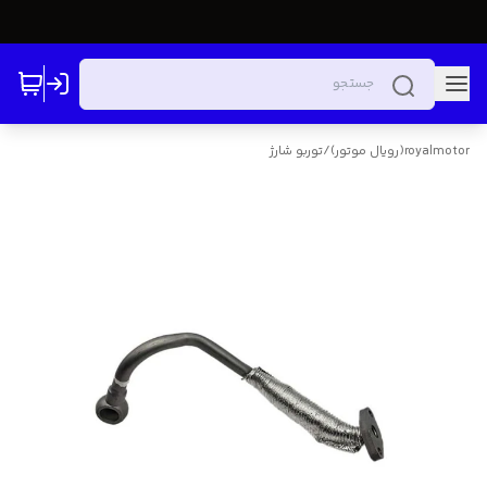
royalmotor(رویال موتور)
/
توربو شارژ