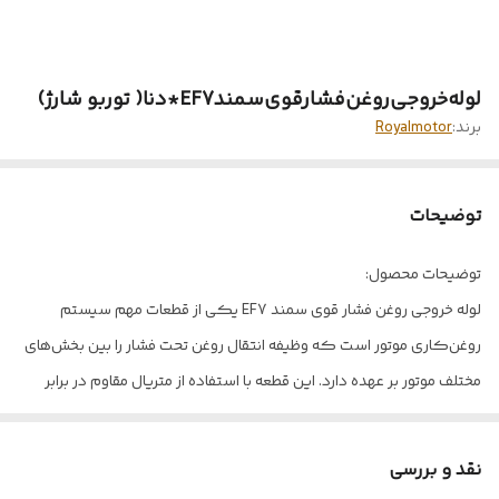
لوله‌خروجی‌روغن‌فشارقوی‌‌سمندEF7*دنا( توربو شارژ)
برند:
Royalmotor
توضیحات
توضیحات محصول:
لوله خروجی روغن فشار قوی سمند EF7 یکی از قطعات مهم سیستم
روغن‌کاری موتور است که وظیفه انتقال روغن تحت فشار را بین بخش‌های
مختلف موتور بر عهده دارد. این قطعه با استفاده از متریال مقاوم در برابر
فشار و حرارت بالا تولید شده و نقش مهمی در حفظ عملکرد صحیح موتور،
جلوگیری از افت فشار روغن و افزایش طول عمر قطعات داخلی ایفا می‌کند.
نقد و بررسی