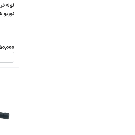
توربو ش
50,000