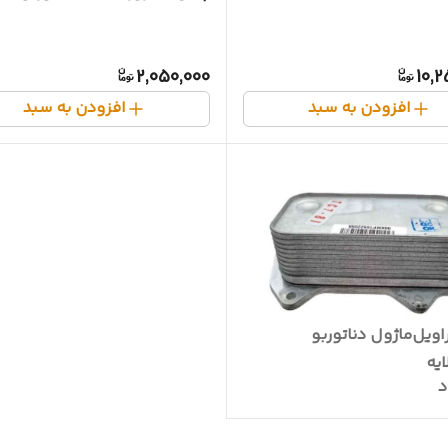
2,050,000
10,2
افزودن به سبد
افزودن به سبد
راویل‌ماژول دناتوربو
د