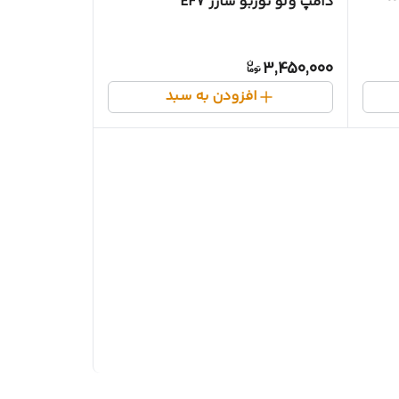
دامپ ولو توربو شارژ EF7
3,450,000
افزودن به سبد