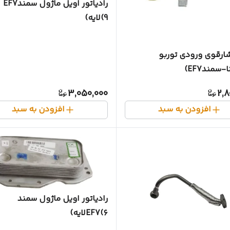
رادیاتور اویل ماژول سمندEF7
(9لایه)
ارقوی ورودی توربو
-سمندEF7)
3,050,000
2,8
افزودن به سبد
افزودن به سبد
رادیاتور اویل ماژول سمند
EF7(۶لایه)