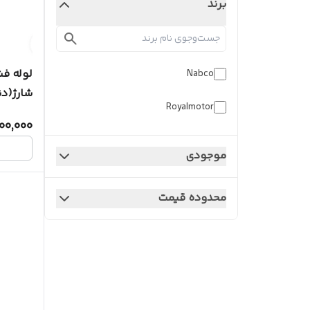
برند
لوله فش
Nabco
شارژ(دنا
Royalmotor
00,000
موجودی
محدوده قیمت