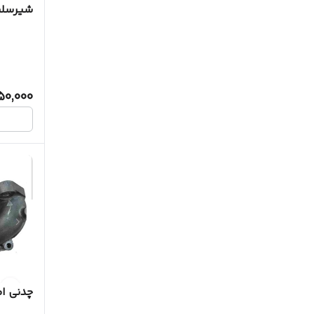
شیرسلنو
50,000
چدنی اگ