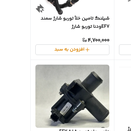
شیلنگ تامین خلأ توربو شارژ سمند
EF7ودنا توربو شارژ
4,700,000
افزودن به سبد