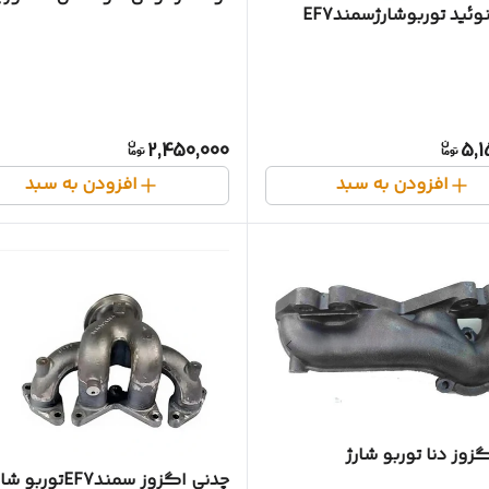
ئید توربوشارژسمندEF7
2,450,000
5,1
افزودن به سبد
افزودن به سبد
زوز دنا توربو شارژ
چدنی اگزوز سمندEF7توربو شارژ