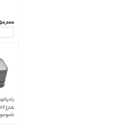
50,000
رادیاتو
شارژ16لایه
ناموجو