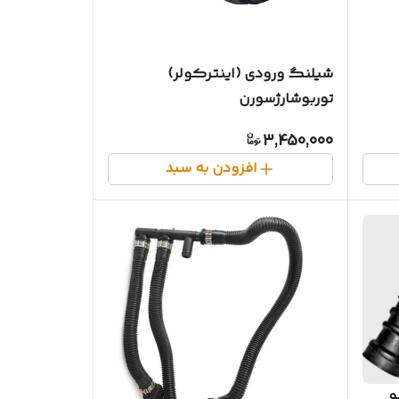
شیلنگ ورودی (اینترکولر)
توربوشارژسورن
3,450,000
افزودن به سبد
و