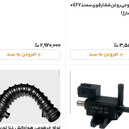
لوله‌خروجی‌روغن‌فشارقوی‌‌سمندEF7*دنا(
ارژ)
2,920,000
3,5
افزودن به سبد
افزودن به سبد
لوله خرطومی هواکش دنا تورب