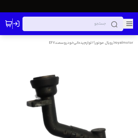
royalmotor(رویال موتور)
/
لوازم‌یدکی‌خودرو‌سمندEF7