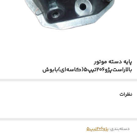
پایه دسته موتور
بالاراست‌پژو206تیپ5(کاسه‌ای)بابوش
نظرات
دسته‌بندی
:
پژو206تیپ5