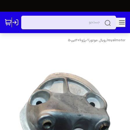
royalmotor(رویال موتور)
/
پژو206تیپ5