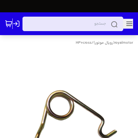
royalmotor(رویال موتور)
/
H30cross