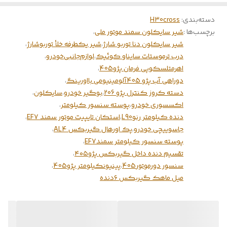
دسته‌بندی
:
H30cross
برچسب‌ها :
شیر سایکلون سمند موتور ملی
،
شیر سایکلون دنا توربو شارژ
،
شیر یکطرفه خلأ توربوشارژ
،
درب ترموستات سایناو کوئیک
،
لوازم‌جانبی‌خودرو
،
اهرمتلسکوپی فرمان پژو405
،
دوراهی آب پژو 405آلومینیومی بااورینگ
،
دسته کروز کنترل پژو 206
،
بوگیر خودرو
،
سایکلون
،
اکسسوری خودرو
،
پوسته سنسور کیلومتر
،
دنده کیلومتر رنوL90
،
استکان تایپیت موتور سمند EF7
،
جاسوییچی خودرو
،
پک اورهال گیربکس AL4
،
پوسته سنسور کیلومتر سمندEF7
،
تقسیم دنده داخل گیربکس پژو۴۰۵
،
سنسور دورموتور405
،
پینیونکیلومتر پژو405
،
میل ماهک گیربکس ۶دنده