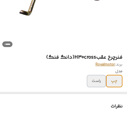
فنر‌چرخ عقب‌H30cross(دانگ فنگ)
برند:
Royalmotor
مدل
چپ
راست
نظرات