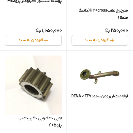
پوسته سنسور کیلومتر پژو۴۰۵
فنر‌چرخ عقب‌H30cross(دانگ
فنگ)
1,050,000
250,000
افزودن به سبد
افزودن به سبد
لوله‌مکش‌روغن‌سمندDENA✓EF7✓بااورینگ
توپی کشویی گیربکس
پژو405