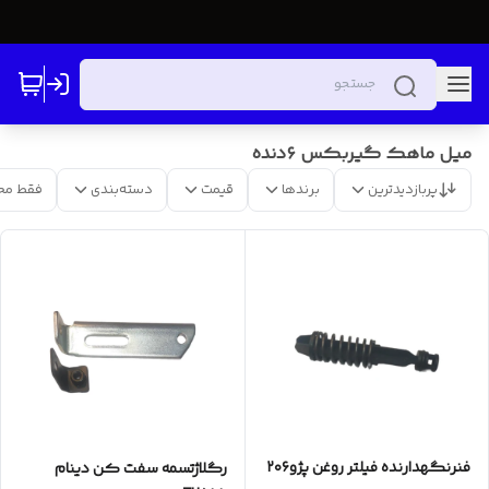
میل ماهک گیربکس ۶دنده
پربازدیدترین
برندها
قیمت
دسته‌بندی
فقط مح
فنر‌نگهدارنده فیلتر روغن پژو۲۰۶
رگلاژتسمه سفت کن دینام