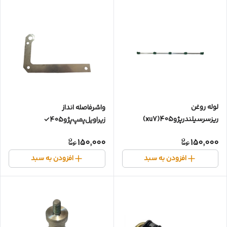
لوله روغن
واشرفاصله انداز
ریزسرسیلندرپژو405(xu7)
زیراویل‌پمپ‌پژو405✓
150,000
150,000
افزودن به سبد
افزودن به سبد