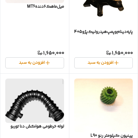
میل‌ماهک‌۶دندهMT6
پایه‌دینام‌وپمپ‌هیدرولیک‌پژو405
1,650,000
1,650,000
افزودن به سبد
افزودن به سبد
لوله خرطومی هواکش دنا توربو
پینیون کیلومتر رنو L90