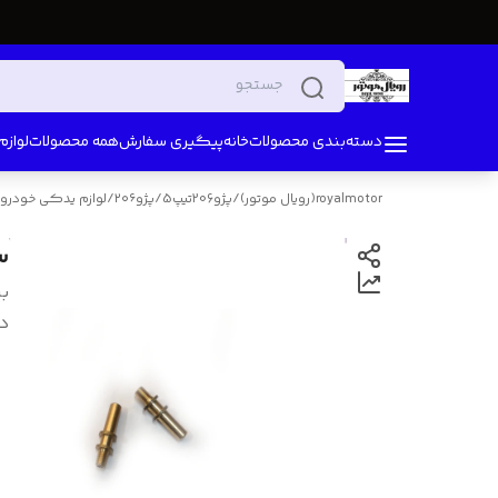
دسته‌بندی محصولات
خانه
پیگیری سفارش
همه محصولات
لواز
royalmotor(رویال موتور)
/
پژو206تیپ5
/
پژو۲۰۶
/
لوازم یدکی خودرو
س
بر
د