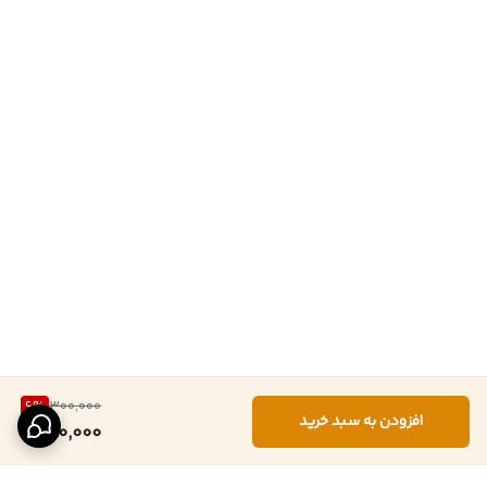
6
%
300,000
افزودن به سبد خرید
280,000