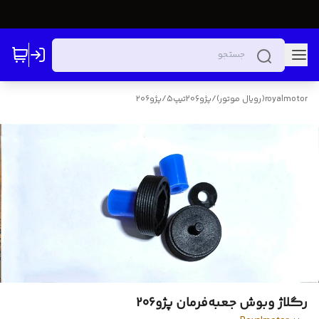
royalmotor(رویال موتور)
/
پژو206تیپ5
/
پژو۲۰۶
رگلاژ وبوش جعبه‌فرمان پژو206