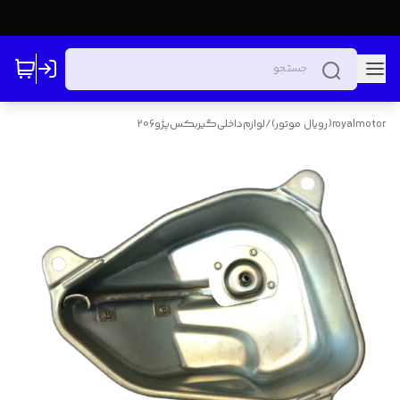
royalmotor(رویال موتور)
/
لوازم‌‌داخلی‌گیربکس‌پژو206