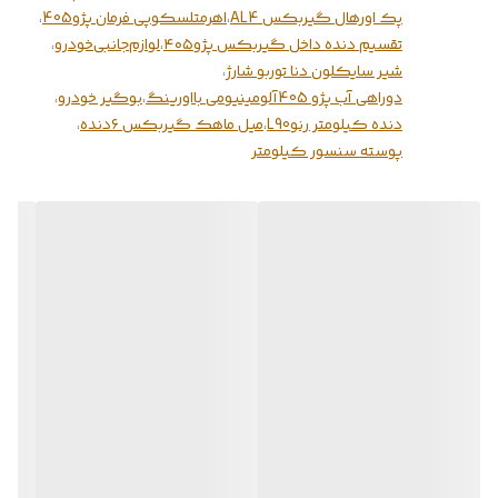
پک اورهال گیربکس AL4
،
اهرمتلسکوپی فرمان پژو405
،
تقسیم دنده داخل گیربکس پژو۴۰۵
،
لوازم‌جانبی‌خودرو
،
شیر سایکلون دنا توربو شارژ
،
دوراهی آب پژو 405آلومینیومی بااورینگ
،
بوگیر خودرو
،
دنده کیلومتر رنوL90
،
میل ماهک گیربکس ۶دنده
،
پوسته سنسور کیلومتر