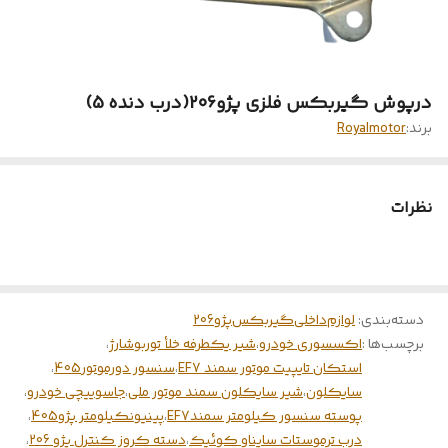
درپوش گیربکس فلزی پژو206(درب دنده 5)
برند:
Royalmotor
نظرات
دسته‌بندی
:
لوازم‌‌داخلی‌گیربکس‌پژو206
برچسب‌ها :
اکسسوری خودرو
،
شیر یکطرفه خلأ توربوشارژ
،
استکان تایپیت موتور سمند EF7
،
سنسور دورموتور405
،
سایکلون
،
شیر سایکلون سمند موتور ملی
،
جاسوییچی خودرو
،
پوسته سنسور کیلومتر سمندEF7
،
پینیونکیلومتر پژو405
،
درب ترموستات سایناو کوئیک
،
دسته کروز کنترل پژو 206
،