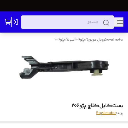
royalmotor(رویال موتور)
/
پژو206تیپ5
/
پژو۲۰۶
بست‌کابل‌کلاچ‌ پژو206
برند:
Royalmotor