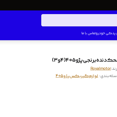
م یدکی خودرو
تماس با ما
ک‌دنده‌برنجی‌پژو۴۰۵(۴و۳)
ند:
Royalmotor
سته‌بندی
:
لوازم‌گیربکس‌پژو405