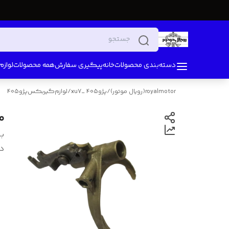
دسته‌بندی محصولات
خانه
پیگیری سفارش
همه محصولات
لواز
royalmotor(رویال موتور)
/
پژو405 _xu7
/
لوازم‌گیربکس‌پژو405
مح
بر
د