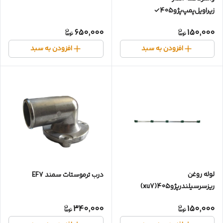
زیراویل‌پمپ‌پژو405✓
650,000
150,000
افزودن به سبد
افزودن به سبد
لوله روغن
درب ترموستات سمند EF7
ریزسرسیلندرپژو405(xu7)
340,000
150,000