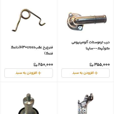
درب ترموستات آلومینیومی
فنر‌چرخ عقب‌H30cross(دانگ
کوئیک--ساینا
فنگ)
250,000
355,000
افزودن به سبد
افزودن به سبد