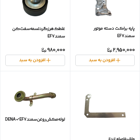
پایه براکت دسته موتور
غلطک‌هرزگرد‌تسمه‌سفت‌کن‌
سمندEF7
سمندEF7
980,000
2,950,000
افزودن به سبد
افزودن به سبد
لوله‌مکش‌روغن‌سمندDENA✓EF7✓بااورینگ
واشرفاصله انداز