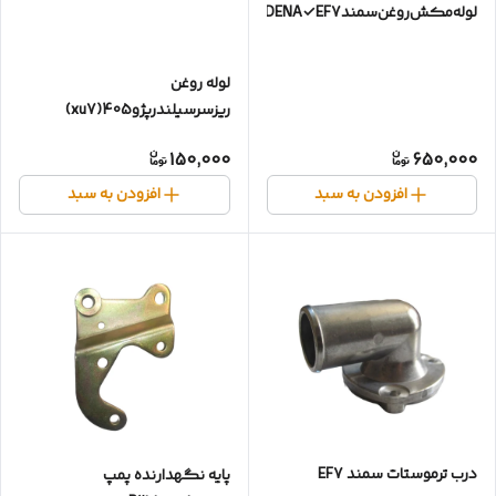
لوله‌مکش‌روغن‌سمندDENA✓EF7✓بااورینگ
لوله روغن
ریزسرسیلندرپژو405(xu7)
150,000
650,000
افزودن به سبد
افزودن به سبد
درب ترموستات سمند EF7
پایه نگهدارنده پمپ