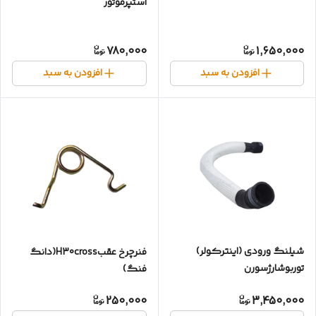
استپرموتور
780,000
1,650,000
افزودن به سبد
افزودن به سبد
شیلنگ ورودی (اینترکولر)
فنر‌چرخ عقب‌H30cross(دانگ
توربوشارژسورن
فنگ)
250,000
3,450,000