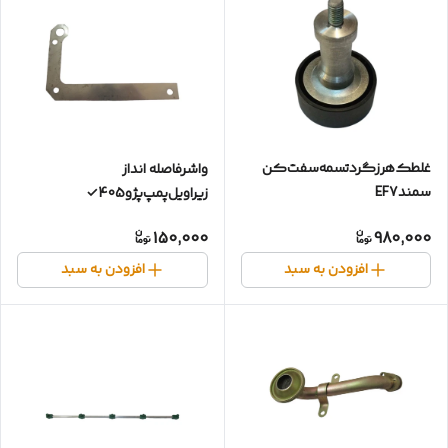
غلطک‌هرزگرد‌تسمه‌سفت‌کن‌
واشرفاصله انداز
سمندEF7
زیراویل‌پمپ‌پژو405✓
150,000
980,000
افزودن به سبد
افزودن به سبد