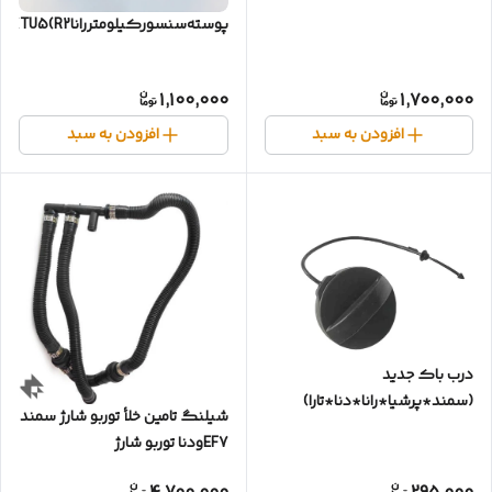
پوسته‌سنسورکیلومتر‌راناTU5(R2)
1,100,000
1,700,000
افزودن به سبد
افزودن به سبد
درب باک جدید
(سمند*پرشیا*رانا*دنا*تارا)
شیلنگ تامین خلأ توربو شارژ سمند
EF7ودنا توربو شارژ