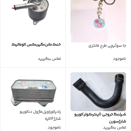
خنک‌کن‌گیربکس‌ اتوماتیک
جا سوئیچی طرح فانتزی
ناموجود
تماس بگیرید
رادیاتوراویل‌ماژول دناتوربو
شیلنگ‌خروجی (اینترکولر)توربو
شارژ16لایه
شارژسورن
تماس بگیرید
ناموجود