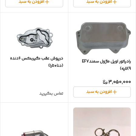
افزودن به سبد
افزودن به سبد
درپوش عقب گیربکس ۶دنده
رادیاتور اویل ماژول سمندEF7
(دنا*تارا)
(9لایه)
3,050,000
افزودن به سبد
تماس بگیرید