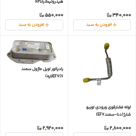
هیدرولیک‌راناR2
550,000
340,000
افزودن به سبد
افزودن به سبد
رادیاتور اویل ماژول سمند
EF7(۶لایه)
لوله فشارقوی ورودی توربو
شارژ(دنا-سمندEF7)
2,920,000
2,800,000