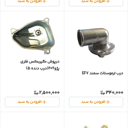
افزودن به سبد
افزودن به سبد
درپوش گیربکس فلزی
پژو206(درب دنده 5)
درب ترموستات سمند EF7
2,500,000
340,000
افزودن به سبد
افزودن به سبد