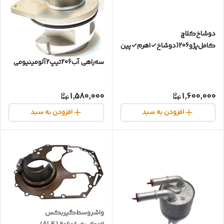
دوشاخ‌کلاچ
کامل‌پژو206(دوشاخ✓اهرم✓پین✓بوش✓)تیپ۲
سه‌راهی آب206تیپ2آلومینیومی
1,580,000
1,600,000
افزودن به سبد
افزودن به سبد
واشروسط‌گیربکس