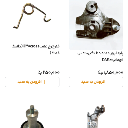
فنر‌چرخ عقب‌H30cross(دانگ
پایه لیور دنده دنا گیربکس
فنگ)
اتوماتیکDAE
250,000
1,850,000
افزودن به سبد
افزودن به سبد