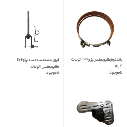
باندترمز‌گیربکس‌پژو206 اتومات
لیور دستدنده‌دنده پژو۲۰۶
AL4
گیربکس اتومات
ناموجود
ناموجود