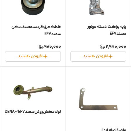
پایه براکت دسته موتور
غلطک‌هرزگرد‌تسمه‌سفت‌کن‌
سمندEF7
سمندEF7
980,000
2,950,000
افزودن به سبد
افزودن به سبد
لوله‌مکش‌روغن‌سمندDENA✓EF7✓بااورینگ
واشرفاصله انداز