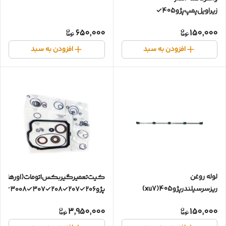
زیراویل‌پمپ‌پژو405✓
650,000
150,000
افزودن به سبد
افزودن به سبد
لوله روغن
کیت‌تعمیر‌گیربکس‌اتومات(اورهال)
ریزسرسیلندرپژو405(xu7)
پژو۲۰۶✓۲۰۷✓۲۰۸✓۳۰۷✓۳۰۰۸✓AL4✓megan✓
3,950,000
150,000