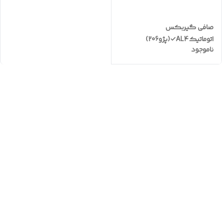
صافی گیربکس
اتوماتیکAL4✓(پژو206)
ناموجود