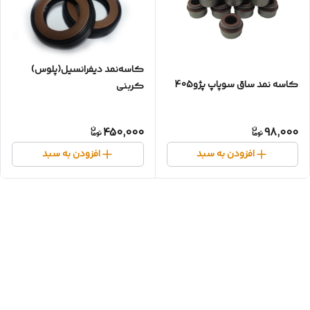
کاسه‌نمد دیفرانسیل(پلوس)
کاسه نمد ساق سوپاپ پژو405
کربنی‌
پژو۴۰۵✓206✓سمند✓زانتیا✓
450,000
98,000
افزودن به سبد
افزودن به سبد