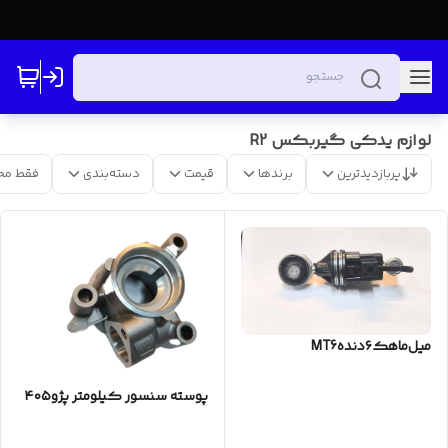
لوازم یدکی گیربکس R2
پربازدیدترین
برندها
قیمت
دسته‌بندی
فقط مح
میل‌ماهک‌۶دندهMT6
پوسته سنسور کیلومتر پژو۴۰۵